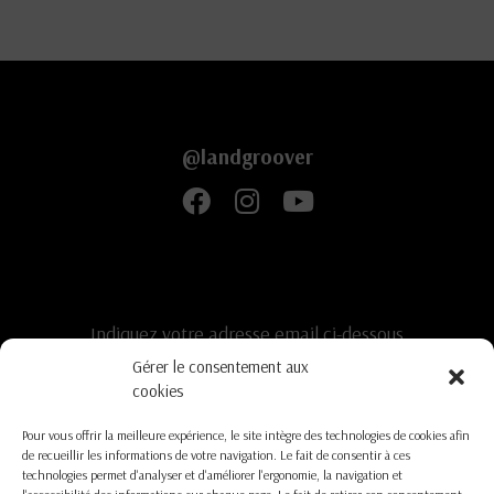
@landgroover
Indiquez votre adresse email ci-dessous
Gérer le consentement aux
cookies
* Vos informations font l’objet d’un traitement informatique destiné à l'envoi de notre bulletin. Votre email ne sera
Pour vous offrir la meilleure expérience, le site intègre des technologies de cookies afin
jamais publié ni cédé à des tiers. Conformément à la règlementation vous disposez d’un droit d’accès et au retrait
de recueillir les informations de votre navigation. Le fait de consentir à ces
de vos données. Lisez notre politique de confidentialité.
technologies permet d'analyser et d'améliorer l'ergonomie, la navigation et